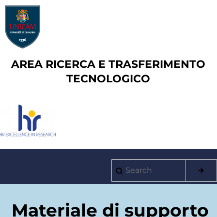
Skip
to
main
content
AREA RICERCA E TRASFERIMENTO
TECNOLOGICO
Search
Main
navigation
Materiale di supporto