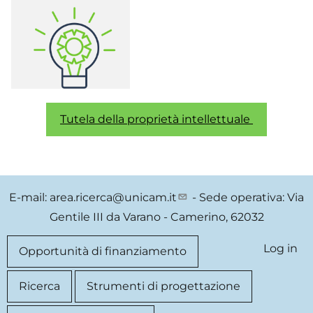
Tutela della proprietà intellettuale
E-mail:
area.ricerca@unicam.it
- Sede operativa: Via
Gentile III da Varano - Camerino, 62032
Log in
User
Quick
Opportunità di finanziamento
account
link
Ricerca
Strumenti di progettazione