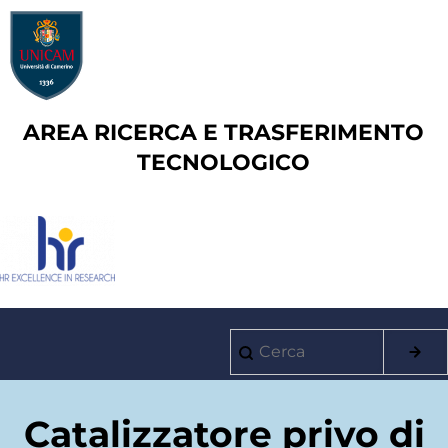
Salta
al
contenuto
principale
AREA RICERCA E TRASFERIMENTO
TECNOLOGICO
Cerca
Main
navigation
Catalizzatore privo di