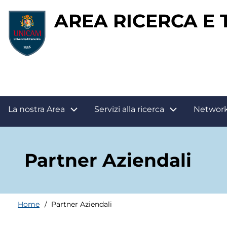
Salta
AREA RICERCA E
al
contenuto
principale
Main
La nostra Area
Servizi alla ricerca
Networ
navigation
Partner Aziendali
Home
Partner Aziendali
Briciole