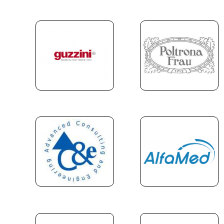
di
pane