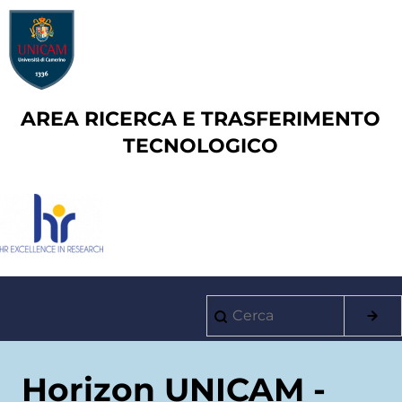
Salta
al
contenuto
principale
AREA RICERCA E TRASFERIMENTO
TECNOLOGICO
Cerca
Main
navigation
Horizon UNICAM -