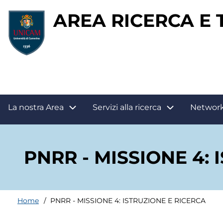
Salta
AREA RICERCA E
al
contenuto
principale
Main
La nostra Area
Servizi alla ricerca
Networ
navigation
PNRR - MISSIONE 4:
Home
PNRR - MISSIONE 4: ISTRUZIONE E RICERCA
Briciole