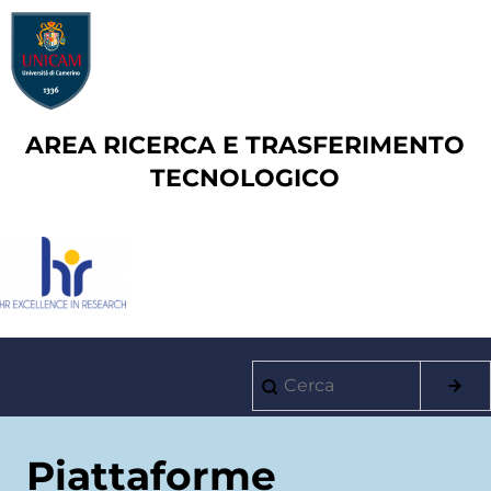
Salta
al
contenuto
principale
AREA RICERCA E TRASFERIMENTO
TECNOLOGICO
Cerca
Main
navigation
Piattaforme